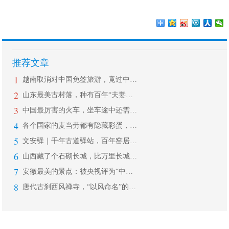
推荐文章
1
越南取消对中国免签旅游，竟过中国新年
2
山东最美古村落，种有百年“夫妻槐”，
3
中国最厉害的火车，坐车途中还需要签“
4
各个国家的麦当劳都有隐藏彩蛋，中国的
5
文安驿｜千年古道驿站，百年窑居建筑
6
山西藏了个石砌长城，比万里长城还早1
7
安徽最美的景点：被央视评为“中国最美
8
唐代古刹西风禅寺，“以风命名”的寺庙