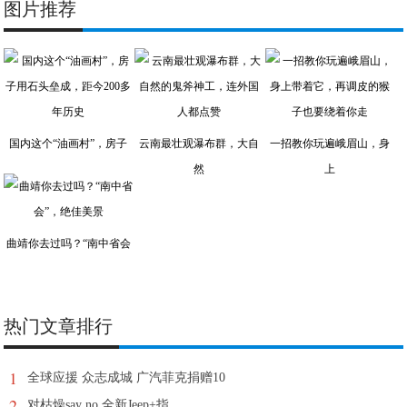
图片推荐
国内这个“油画村”，房子
云南最壮观瀑布群，大自
一招教你玩遍峨眉山，身
然
上
曲靖你去过吗？“南中省会
热门文章排行
1
全球应援 众志成城 广汽菲克捐赠10
2
对枯燥say no 全新Jeep+指