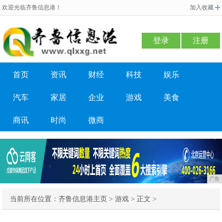
欢迎光临齐鲁信息港！
加入收藏
登录
注册
首页
资讯
财经
科技
娱乐
汽车
家居
企业
游戏
美食
商讯
时尚
微商
广告
当前所在位置：
齐鲁信息港主页
>
游戏
> 正文 >