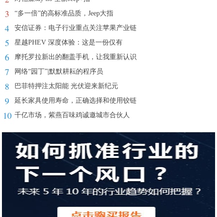
3
“多一倍”的高标准品质，Jeep大指
4
安信证券：电子行业重点关注苹果产业链
5
星越PHEV 深度体验：这是一份仅有
6
摩托罗拉新出的翻盖手机，让我重新认识
7
网络“园丁”|默默耕耘的程序员
8
巴菲特押注太阳能 光伏迎来新纪元
9
延长家具使用寿命，正确选择和使用铰链
10
千亿市场，紫燕百味鸡诚邀城市合伙人