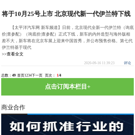
将于10月25号上市 北京现代新一代伊兰特下线
【太平洋汽车网 新车频道】日前，北京现代全新一代伊兰特（询底
价|查参配）（询底价|查参配）正式下线，新车的内外造型与海外版相
差不大，新车将在北京车展上迎来中国首秀，并公布预售价格。第七代
伊兰特基于现代
>>查看全文
2020-09-16 11:39:23
评论
总数：
49
首页
1
2
3
4
下一页
页次：
1
/4
点击订阅本栏目+
商业合作