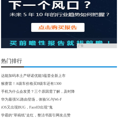
广告
热门排行
达能加码本土产研诺优能3蕴荟全新上市
​猴赛雷！A级车价格买B级车还有1300
手机为什么会发烫？三个原因需了解，及时降
华为最强5G路由登场，体验5G与Wi-F
iOS又出现BUG，FaceID出现“鬼
学霸的“草稿纸”走红，整洁书面引网友点赞