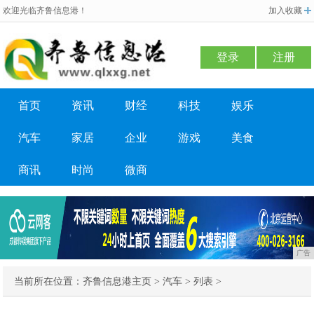
欢迎光临齐鲁信息港！
加入收藏
登录
注册
首页
资讯
财经
科技
娱乐
汽车
家居
企业
游戏
美食
商讯
时尚
微商
广告
当前所在位置：
齐鲁信息港主页
>
汽车
> 列表 >