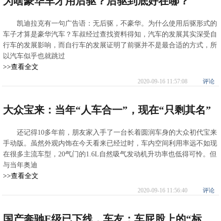
为啥豪华车才用后驱？后驱到底好在哪？
凯迪拉克有一句广告语：无后驱，不豪华。为什么使用后驱形式的
车子才算是豪华汽车？车叔经过查找资料得知，汽车的发展其实深受自
行车的发展影响，而自行车的发展证明了前驱并不是最合适的方式，所
以汽车似乎也就跳过
>>查看全文
2020-09-16 11:57:08
评论
大众宝来：当年“人车合一”，现在“只剩其名”
还记得10多年前，朋友家入手了一台长着圆润车身的大众初代宝来
手动版。虽然外观内饰在今天看来已经过时，车内空间利用率远不如现
在很多主流车型，20气门的1.6L自然吸气发动机升功率也低得可怜。但
与当年奥迪
>>查看全文
2020-09-16 11:56:40
评论
国产奔驰E级已下线，车友：车屁股上的“标