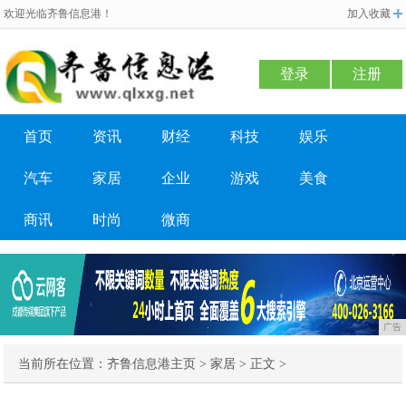
欢迎光临齐鲁信息港！
加入收藏
登录
注册
首页
资讯
财经
科技
娱乐
汽车
家居
企业
游戏
美食
商讯
时尚
微商
广告
当前所在位置：
齐鲁信息港主页
>
家居
> 正文 >