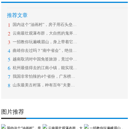
推荐文章
1
国内这个“油画村”，房子用石头垒成，
2
云南最壮观瀑布群，大自然的鬼斧神工，
3
一招教你玩遍峨眉山，身上带着它，再调
4
曲靖你去过吗？“南中省会”，绝佳美景
5
越南取消对中国免签旅游，竟过中国新年
6
杭州最值得去的江南小镇，能实现一切梦
7
我国非常怕辣的4个省份，广东榜上有名
8
山东最美古村落，种有百年“夫妻槐”，
图片推荐