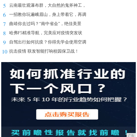
5
云南最壮观瀑布群，大自然的鬼斧神工，
6
一招教你玩遍峨眉山，身上带着它，再调
7
曲靖你去过吗？“南中省会”，绝佳美景
8
哈弗F5精准导航，完美应对疫情突发状
9
自驾出行如何抗疫？你得先学会使用空调
10
抗击疫情 联发智能打响校园保卫战！
广告