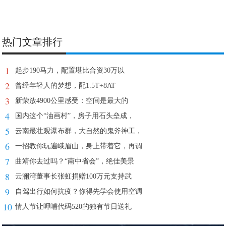
热门文章排行
1
起步190马力，配置堪比合资30万以
2
曾经年轻人的梦想，配1.5T+8AT
3
新荣放4900公里感受：空间是最大的
4
国内这个“油画村”，房子用石头垒成，
5
云南最壮观瀑布群，大自然的鬼斧神工，
6
一招教你玩遍峨眉山，身上带着它，再调
7
曲靖你去过吗？“南中省会”，绝佳美景
8
云澜湾董事长张虹捐赠100万元支持武
9
自驾出行如何抗疫？你得先学会使用空调
10
情人节让呷哺代码520的独有节日送礼