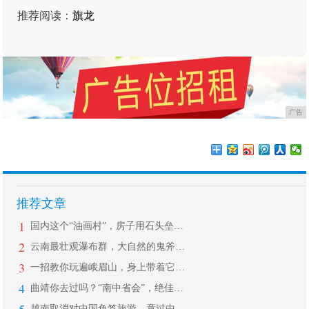
推荐阅读：
旗龙
广告
推荐文章
1
国内这个“油画村”，房子用石头垒成，
2
云南最壮观瀑布群，大自然的鬼斧神工，
3
一招教你玩遍峨眉山，身上带着它，再调
4
曲靖你去过吗？“南中省会”，绝佳美景
越南取消对中国免签旅游，竟过中国新年