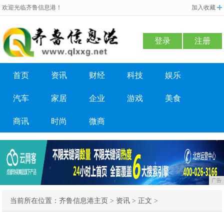
欢迎光临齐鲁信息港！
加入收藏
登录
注册
首页
资讯
财经
科技
娱乐
汽车
家居
企业
游戏
美食
商讯
时尚
微商
广告
当前所在位置：
齐鲁信息港主页
>
资讯
> 正文 >