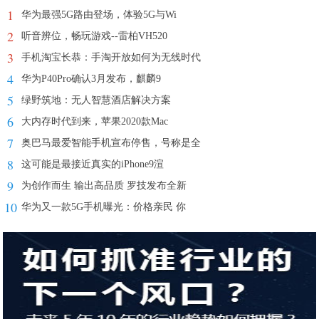
1
华为最强5G路由登场，体验5G与Wi
2
听音辨位，畅玩游戏--雷柏VH520
3
手机淘宝长恭：手淘开放如何为无线时代
4
华为P40Pro确认3月发布，麒麟9
5
绿野筑地：无人智慧酒店解决方案
6
大内存时代到来，苹果2020款Mac
7
奥巴马最爱智能手机宣布停售，号称是全
8
这可能是最接近真实的iPhone9渲
9
为创作而生 输出高品质 罗技发布全新
10
华为又一款5G手机曝光：价格亲民 你