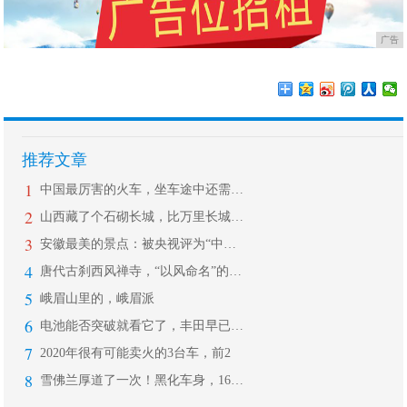
广告
推荐文章
1
中国最厉害的火车，坐车途中还需要签“
2
山西藏了个石砌长城，比万里长城还早1
3
安徽最美的景点：被央视评为“中国最美
4
唐代古刹西风禅寺，“以风命名”的寺庙
5
峨眉山里的，峨眉派
6
电池能否突破就看它了，丰田早已经着手
7
2020年很有可能卖火的3台车，前2
8
雪佛兰厚道了一次！黑化车身，165马