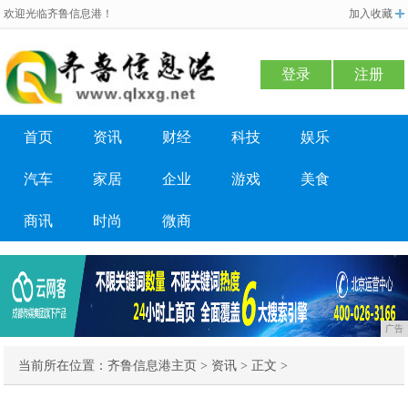
欢迎光临齐鲁信息港！
加入收藏
登录
注册
首页
资讯
财经
科技
娱乐
汽车
家居
企业
游戏
美食
商讯
时尚
微商
广告
当前所在位置：
齐鲁信息港主页
>
资讯
> 正文 >