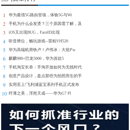
1
华为最强5G路由登场，体验5G与Wi
2
手机为什么会发烫？三个原因需了解，及
3
iOS又出现BUG，FaceID出现
4
听音辨位，畅玩游戏--雷柏VH520
5
华为高端机滑铁卢！卢伟冰：大批P\u
6
麒麟980+巴龙5000，华为首款5
7
手机淘宝长恭：手淘开放如何为无线时代
8
创意产品设计，盘点那些为拍照而生的手
9
实用至上!飞利浦蓝宝系列手机正式发布
10
纤薄之美，浑然天成——华为G7 Pl