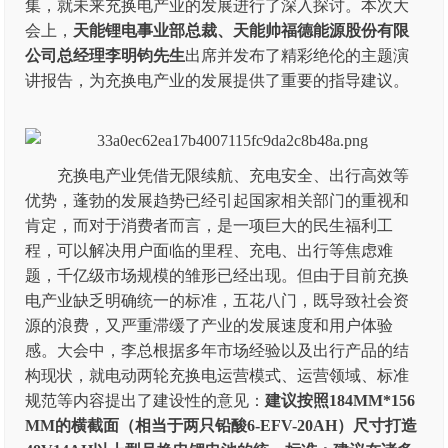
集，就未来充换电产业的发展进行了深入探讨。本次大
会上，
天能锂电事业部总裁、天能帅福德能源股份有限
公司总经理李明钧先生
出席并发布了精彩绝伦的主题演
讲报告，为充换电产业的发展提供了重要的指导建议。
充换电产业凭借无限续航、充电安全、出行高效等
优势，蓬勃的发展趋势已经引起国家相关部门的重视和
肯定，而对于消费者而言，是一项巨大的民生福利工
程，可以解决用户面临的里程、充电、出行等焦虑难
题，千亿级市场规模的雏形已经出现。但由于目前充换
电产业缺乏明确统一的标准，五花八门，既导致社会资
源的浪费，又严重滞缓了产业的发展速度和用户体验
感。大会中，李总根据多年市场经验以及出行产品的结
构现状，就电动两轮充换电运营模式、运营领域、标准
规范等内容提出了建设性的意见：
建议按照184MM*156
MM的横截面（相当于两只铅酸6-EFV-20AH）尺寸打造