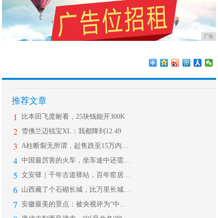
广告
推荐文章
1
比本田飞度耐看，25块钱能开300K
2
雪佛兰迈锐宝XL：我都降到12.49
3
A柱断裂无所谓，起售跌至15万内，1
4
中国最厉害的火车，坐车途中还需要签“
5
文安驿｜千年古道驿站，百年窑居建筑
6
山西藏了个石砌长城，比万里长城还早1
7
安徽最美的景点：被央视评为“中国最美