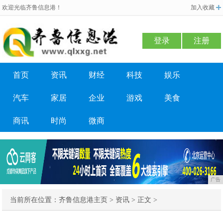
欢迎光临齐鲁信息港！
加入收藏
登录
注册
首页
资讯
财经
科技
娱乐
汽车
家居
企业
游戏
美食
商讯
时尚
微商
广告
当前所在位置：
齐鲁信息港主页
>
资讯
> 正文 >