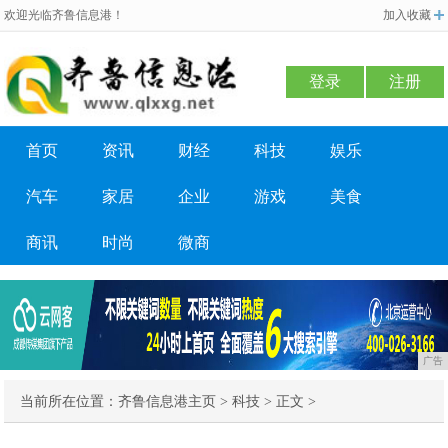
欢迎光临齐鲁信息港！
加入收藏
登录
注册
首页
资讯
财经
科技
娱乐
汽车
家居
企业
游戏
美食
商讯
时尚
微商
广告
当前所在位置：
齐鲁信息港主页
>
科技
> 正文 >