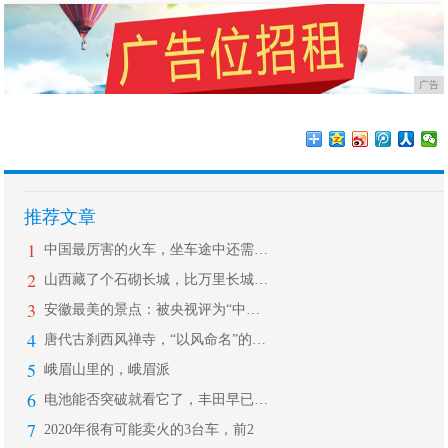
广告
推荐文章
1
中国最厉害的火车，坐车途中还需要签“
2
山西藏了个石砌长城，比万里长城还早1
3
安徽最美的景点：被央视评为“中国最美
4
唐代古刹西风禅寺，“以风命名”的寺庙
5
峨眉山里的，峨眉派
6
电池能否突破就看它了，丰田早已经着手
7
2020年很有可能卖火的3台车，前2