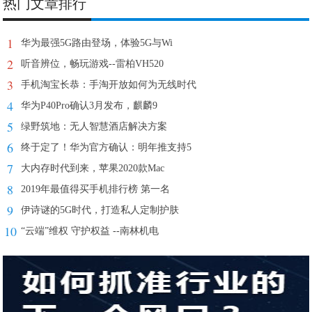
热门文章排行
1
华为最强5G路由登场，体验5G与Wi
2
听音辨位，畅玩游戏--雷柏VH520
3
手机淘宝长恭：手淘开放如何为无线时代
4
华为P40Pro确认3月发布，麒麟9
5
绿野筑地：无人智慧酒店解决方案
6
终于定了！华为官方确认：明年推支持5
7
大内存时代到来，苹果2020款Mac
8
2019年最值得买手机排行榜 第一名
9
伊诗谜的5G时代，打造私人定制护肤
10
“云端”维权 守护权益 --南林机电