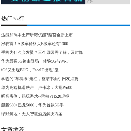
广告
热门排行
达能加码本土产研诺优能3蕴荟全新上市
​猴赛雷！A级车价格买B级车还有1300
手机为什么会发烫？三个原因需了解，及时降
华为最强5G路由登场，体验5G与Wi-F
iOS又出现BUG，FaceID出现“鬼
学霸的“草稿纸”走红，整洁书面引网友点赞
华为高端机滑铁卢！卢伟冰：大批P\u00
听音辨位，畅玩游戏--雷柏VH520虚拟
麒麟980+巴龙5000，华为首款5G手
绿野筑地：无人智慧酒店解决方案
文章推荐