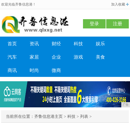
欢迎光临齐鲁信息港！
加入收藏
登录
注册
首页
资讯
财经
科技
娱乐
汽车
家居
企业
游戏
美食
商讯
时尚
微商
广告
当前所在位置：
齐鲁信息港主页
>
科技
> 列表 >